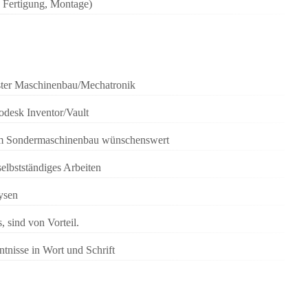
, Fertigung, Montage)
aster Maschinenbau/Mechatronik
desk Inventor/Vault
 im Sondermaschinenbau wünschenswert
selbstständiges Arbeiten
ysen
 sind von Vorteil.
tnisse in Wort und Schrift