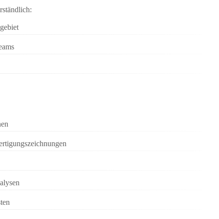
ständlich:
gebiet
Teams
nen
ertigungszeichnungen
nalysen
sten