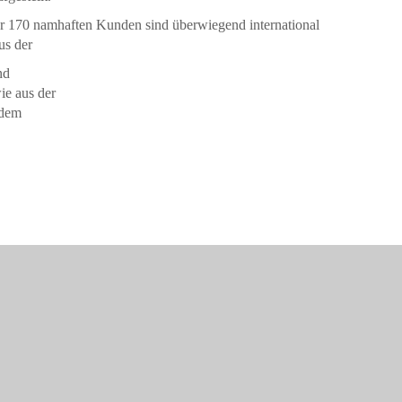
er 170 namhaften Kunden sind überwiegend international
us der
nd
ie aus der
 dem