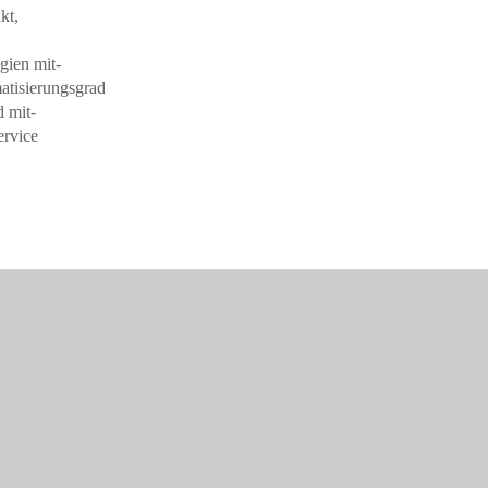
kt,
gien mit-
atisierungsgrad
d mit-
ervice