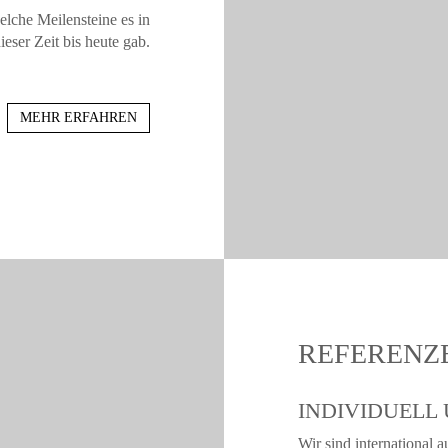
elche Meilensteine es in
ieser Zeit bis heute gab.
MEHR ERFAHREN
REFERENZ
INDIVIDUELL 
Wir sind international au